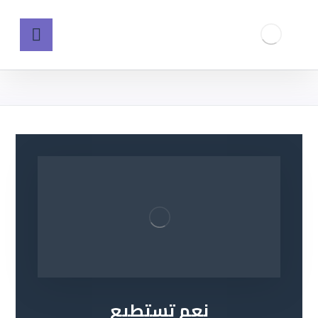
نعم تستطيع